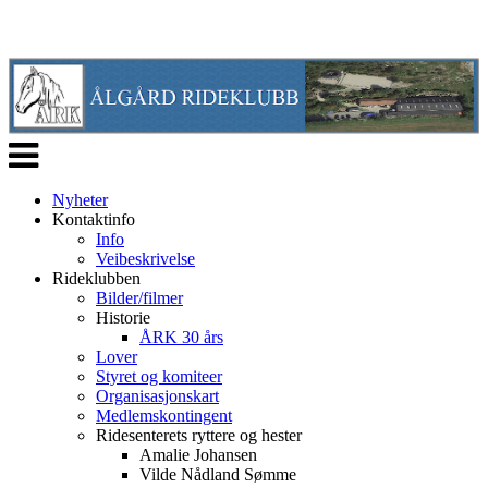
Veksle
navigasjon
Nyheter
Kontaktinfo
Info
Veibeskrivelse
Rideklubben
Bilder/filmer
Historie
ÅRK 30 års
Lover
Styret og komiteer
Organisasjonskart
Medlemskontingent
Ridesenterets ryttere og hester
Amalie Johansen
Vilde Nådland Sømme