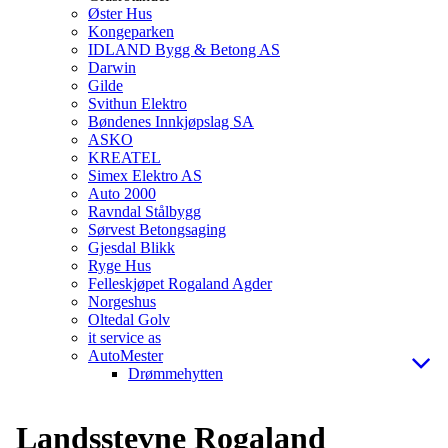
Øster Hus
Kongeparken
IDLAND Bygg & Betong AS
Darwin
Gilde
Svithun Elektro
Bøndenes Innkjøpslag SA
ASKO
KREATEL
Simex Elektro AS
Auto 2000
Ravndal Stålbygg
Sørvest Betongsaging
Gjesdal Blikk
Ryge Hus
Felleskjøpet Rogaland Agder
Norgeshus
Oltedal Golv
it service as
AutoMester
Drømmehytten
Landsstevne Rogaland