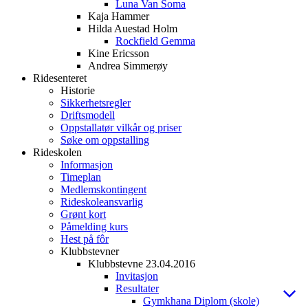
Luna Van Soma
Kaja Hammer
Hilda Auestad Holm
Rockfield Gemma
Kine Ericsson
Andrea Simmerøy
Ridesenteret
Historie
Sikkerhetsregler
Driftsmodell
Oppstallatør vilkår og priser
Søke om oppstalling
Rideskolen
Informasjon
Timeplan
Medlemskontingent
Rideskoleansvarlig
Grønt kort
Påmelding kurs
Hest på fôr
Klubbstevner
Klubbstevne 23.04.2016
Invitasjon
Resultater
Gymkhana Diplom (skole)